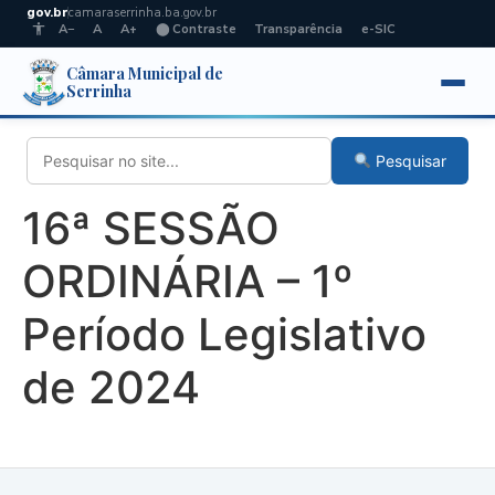
gov.br
camaraserrinha.ba.gov.br
A−
A
A+
⬤ Contraste
Transparência
e-SIC
Câmara Municipal de
Serrinha
Pesquisar
16ª SESSÃO
ORDINÁRIA – 1º
Período Legislativo
de 2024