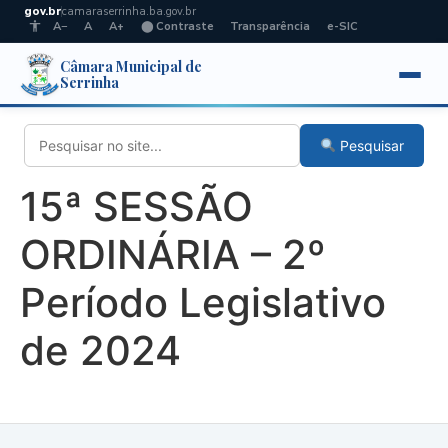
gov.br
camaraserrinha.ba.gov.br
A−
A
A+
⬤ Contraste
Transparência
e-SIC
Câmara Municipal de
Serrinha
Pesquisar
15ª SESSÃO
ORDINÁRIA – 2º
Período Legislativo
de 2024