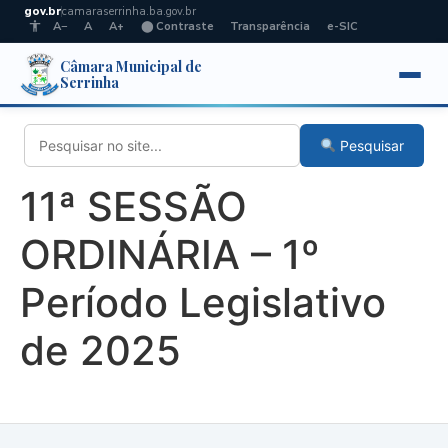
gov.br
camaraserrinha.ba.gov.br
A−
A
A+
⬤ Contraste
Transparência
e-SIC
Câmara Municipal de
Serrinha
Pesquisar
11ª SESSÃO
ORDINÁRIA – 1º
Período Legislativo
de 2025