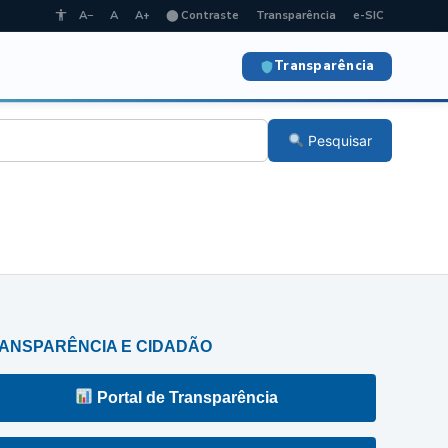
A−
A
A+
⬤ Contraste
Transparência
e-SIC
Transparência
Pesquisar
ANSPARÊNCIA E CIDADÃO
Portal de Transparência