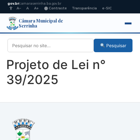
gov.br
camaraserrinha.ba.gov.br
A−
A
A+
⬤ Contraste
Transparência
e-SIC
Câmara Municipal de
Serrinha
Pesquisar
Projeto de Lei n°
39/2025