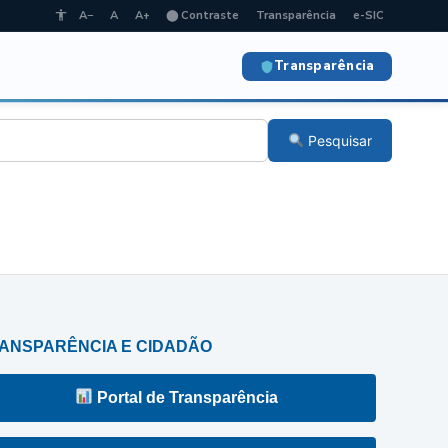
A−
A
A+
⬤ Contraste
Transparência
e-SIC
Transparência
Pesquisar
ANSPARÊNCIA E CIDADÃO
Portal de Transparência