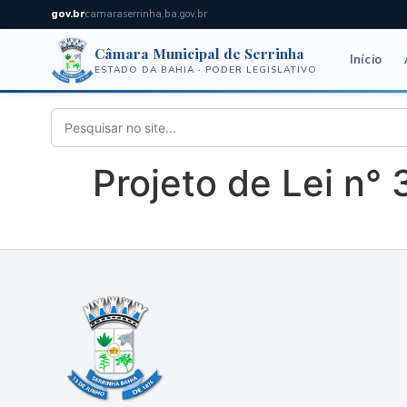
gov.br
camaraserrinha.ba.gov.br
Câmara Municipal de Serrinha
Início
ESTADO DA BAHIA · PODER LEGISLATIVO
Projeto de Lei n°