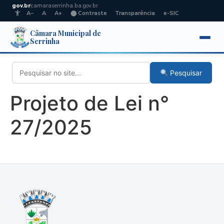
gov.br
camaraserrinha.ba.gov.br
A−
A
A+
⬤ Contraste
Transparência
e-SIC
Câmara Municipal de
Serrinha
Pesquisar
Projeto de Lei n°
27/2025