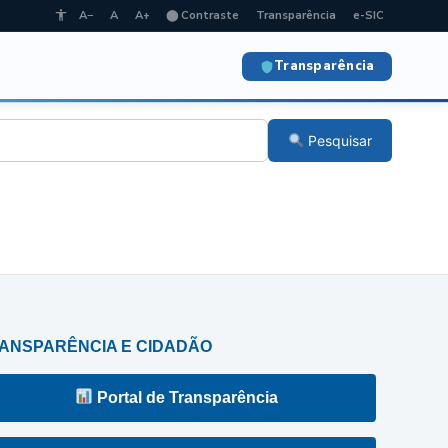
A−
A
A+
⬤ Contraste
Transparência
e-SIC
Transparência
Pesquisar
ANSPARÊNCIA E CIDADÃO
Portal de Transparência