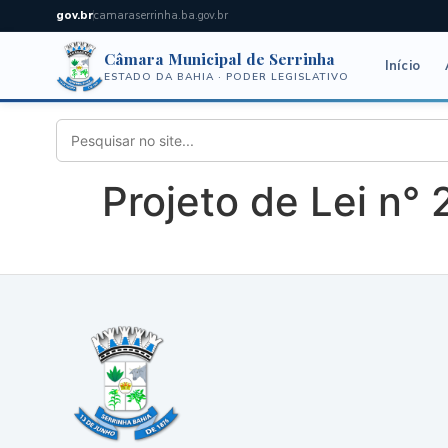
gov.br
camaraserrinha.ba.gov.br
Câmara Municipal de Serrinha
Início
ESTADO DA BAHIA · PODER LEGISLATIVO
Projeto de Lei n°