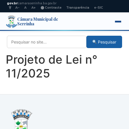
gov.br
camaraserrinha.ba.gov.br
A−
A
A+
⬤ Contraste
Transparência
e-SIC
Câmara Municipal de
Serrinha
Pesquisar
Projeto de Lei n°
11/2025