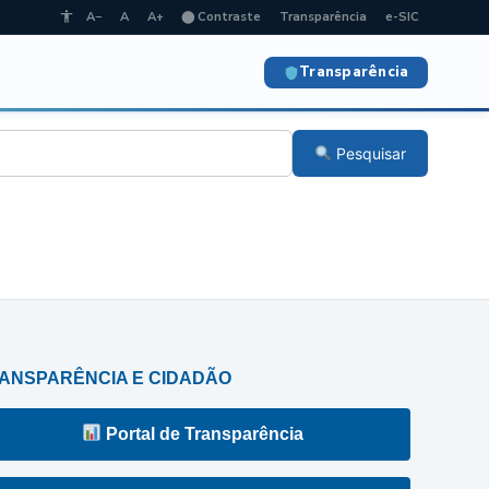
A−
A
A+
⬤ Contraste
Transparência
e-SIC
Transparência
Pesquisar
ANSPARÊNCIA E CIDADÃO
Portal de Transparência