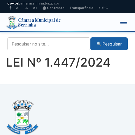
gov.br
camaraserrinha.ba.gov.br
A−
A
A+
⬤ Contraste
Transparência
e-SIC
Câmara Municipal de
Serrinha
Pesquisar
LEI Nº 1.447/2024