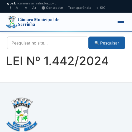
gov.br
camaraserrinha.ba.gov.br
A−
A
A+
⬤ Contraste
Transparência
e-SIC
Câmara Municipal de
Serrinha
Pesquisar
LEI Nº 1.442/2024