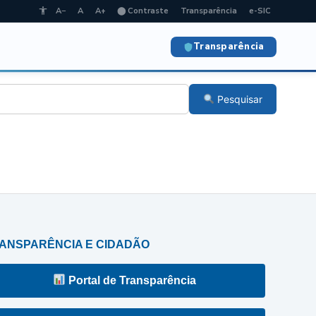
A−
A
A+
⬤ Contraste
Transparência
e-SIC
Transparência
Pesquisar
ANSPARÊNCIA E CIDADÃO
Portal de Transparência