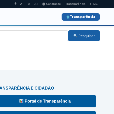
A−
A
A+
⬤ Contraste
Transparência
e-SIC
Transparência
Pesquisar
ANSPARÊNCIA E CIDADÃO
Portal de Transparência