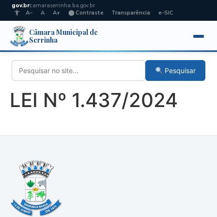
gov.br
camaraserrinha.ba.gov.br
A−
A
A+
⬤ Contraste
Transparência
e-SIC
Câmara Municipal de
Serrinha
Pesquisar
LEI Nº 1.437/2024