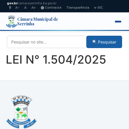
gov.br
camaraserrinha.ba.gov.br
A−
A
A+
⬤ Contraste
Transparência
e-SIC
Câmara Municipal de
Serrinha
Pesquisar
LEI N° 1.504/2025