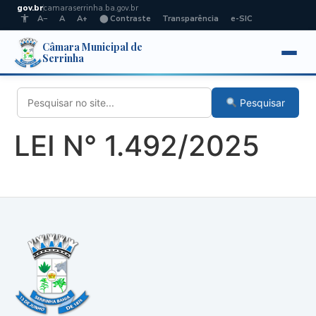
gov.br
camaraserrinha.ba.gov.br
A−
A
A+
⬤ Contraste
Transparência
e-SIC
Câmara Municipal de
Serrinha
Pesquisar
LEI N° 1.492/2025