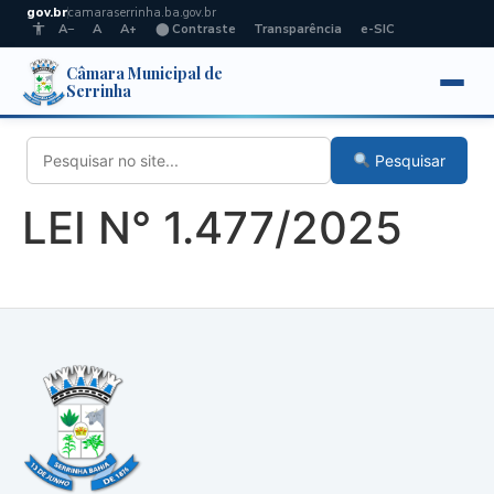
gov.br
camaraserrinha.ba.gov.br
A−
A
A+
⬤ Contraste
Transparência
e-SIC
Câmara Municipal de
Serrinha
Pesquisar
LEI N° 1.477/2025