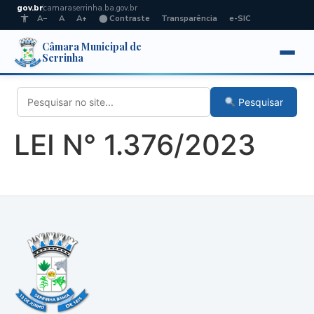
gov.br
camaraserrinha.ba.gov.br
A−
A
A+
⬤ Contraste
Transparência
e-SIC
Câmara Municipal de
Serrinha
Pesquisar
LEI N° 1.376/2023