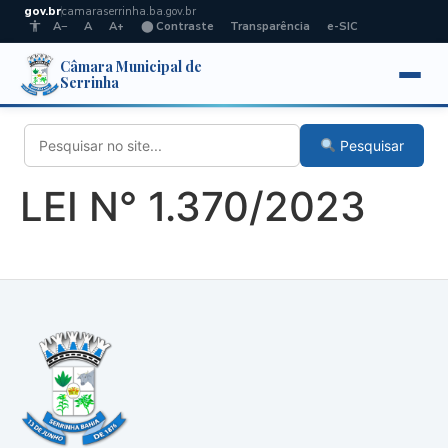
gov.br
camaraserrinha.ba.gov.br
A−
A
A+
⬤ Contraste
Transparência
e-SIC
Câmara Municipal de
Serrinha
Pesquisar
LEI N° 1.370/2023