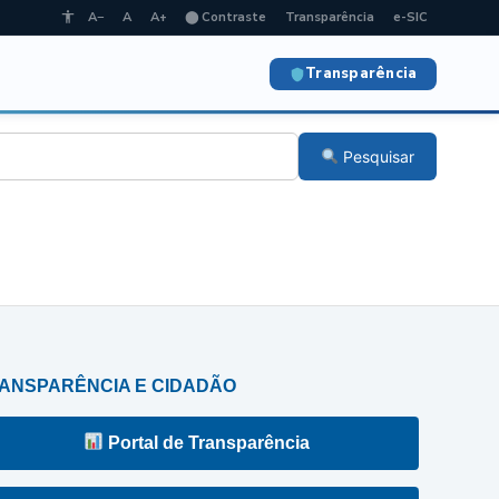
A−
A
A+
⬤ Contraste
Transparência
e-SIC
Transparência
Pesquisar
ANSPARÊNCIA E CIDADÃO
Portal de Transparência