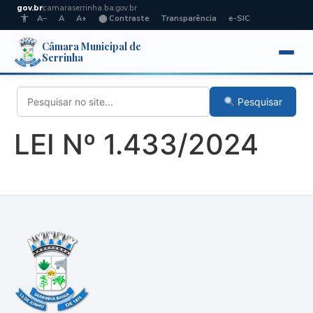
gov.br
camaraserrinha.ba.gov.br
A−
A
A+
⬤ Contraste
Transparência
e-SIC
Câmara Municipal de
Serrinha
Pesquisar
LEI Nº 1.433/2024