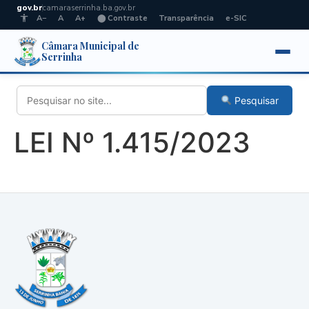
gov.br
camaraserrinha.ba.gov.br
A−
A
A+
⬤ Contraste
Transparência
e-SIC
Câmara Municipal de
Serrinha
Pesquisar
LEI Nº 1.415/2023