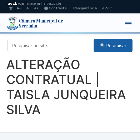
gov.br
camaraserrinha.ba.gov.br
A−
A
A+
⬤ Contraste
Transparência
e-SIC
Câmara Municipal de
Serrinha
Pesquisar
ALTERAÇÃO
CONTRATUAL |
TAISLA JUNQUEIRA
SILVA