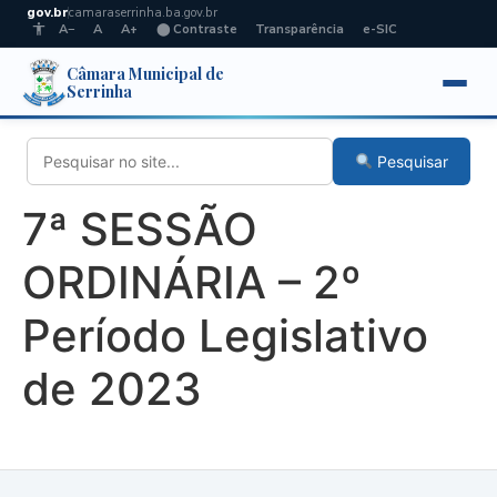
gov.br
camaraserrinha.ba.gov.br
A−
A
A+
⬤ Contraste
Transparência
e-SIC
Câmara Municipal de
Serrinha
Pesquisar
7ª SESSÃO
ORDINÁRIA – 2º
Período Legislativo
de 2023